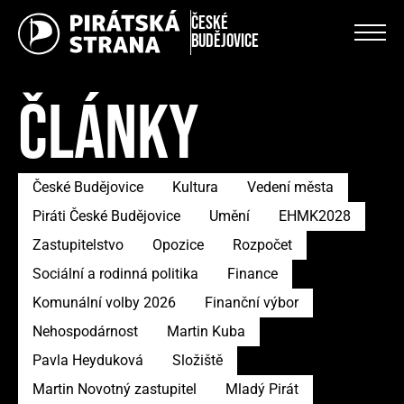
České
Budějovice
ČLÁNKY
České Budějovice
Kultura
Vedení města
Piráti České Budějovice
Umění
EHMK2028
Zastupitelstvo
Opozice
Rozpočet
Sociální a rodinná politika
Finance
Komunální volby 2026
Finanční výbor
Nehospodárnost
Martin Kuba
Pavla Heyduková
Složiště
Martin Novotný zastupitel
Mladý Pirát