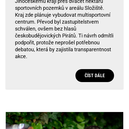
Jihočeskému kraji přes dvacet hektarů
sportovních pozemků v areálu Složiště.
Kraj zde plánuje vybudovat multisportovní
centrum. Převod byl zastupitelstvem
schválen, ovšem bez hlasů
českobudějovických Pirátů. Ti návrh odmítli
podpořit, protože neprošel potřebnou
debatou, která by zajistila transparentnost
akce.
ČÍST DÁLE