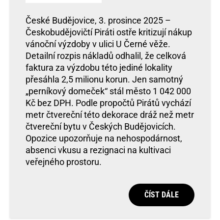
České Budějovice, 3. prosince 2025 –
Českobudějovičtí Piráti ostře kritizují nákup
vánoční výzdoby v ulici U Černé věže.
Detailní rozpis nákladů odhalil, že celková
faktura za výzdobu této jediné lokality
přesáhla 2,5 milionu korun. Jen samotný
„perníkový domeček“ stál město 1 042 000
Kč bez DPH. Podle propočtů Pirátů vychází
metr čtvereční této dekorace dráž než metr
čtvereční bytu v Českých Budějovicích.
Opozice upozorňuje na nehospodárnost,
absenci vkusu a rezignaci na kultivaci
veřejného prostoru.
ČÍST DÁLE